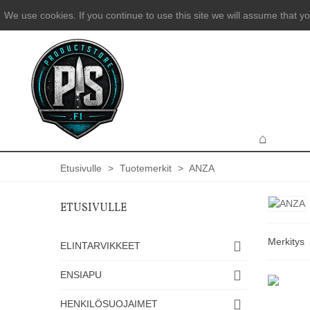
We use cookies. If you continue to use this site we will assume that yo
Etusivulle
>
Tuotemerkit
>
ANZA
ETUSIVULLE
Merkitys
ELINTARVIKKEET
ENSIAPU
HENKILÖSUOJAIMET