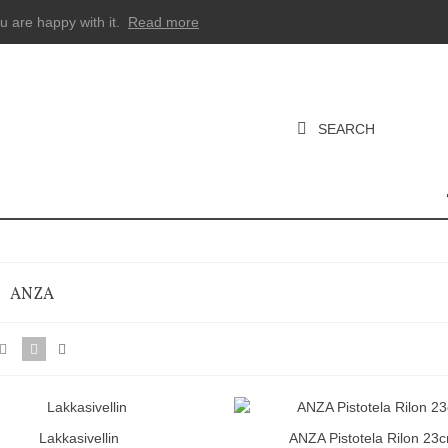
u are happy with it.
Read more
SEARCH
ANZA
Lakkasivellin
ANZA Pistotela Rilon 23
Pikakatselu
Pikakatselu