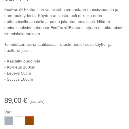
EcoFurn® Ekotuoli on valmistettu ainoastaan massiivipuusta ja
hamppuköydestä. Köyden ansiosta tuoli ei keiku edes
epätasaisella alustalla ja paino jakautuu tasaisesti. Näiden
ominaisuuksien johdosta EcoFurn®Ekotuoli tarjoaa ainutlaatuisen
istumiskokemuksen.
Toimitetaan osina laatikossa. Tutustu huolellisesti käyttö- ja
huolto-ohjeisiin.
- Käsitelty puuöljyllä
- Korkeus 100cm
- Leveys 58cm
- Syvyys 100cm
89,00 €
(sis. alv)
Väri:
Harmaa
Valkoinen
Ruskea