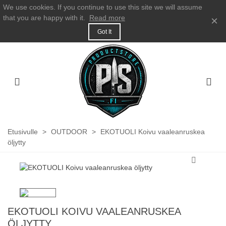
We use cookies. If you continue to use this site we will assume
that you are happy with it.
Read more
×
Got It
Etusivulle
>
OUTDOOR
>
EKOTUOLI Koivu vaaleanruskea
öljytty
EKOTUOLI KOIVU VAALEANRUSKEA
ÖLJYTTY