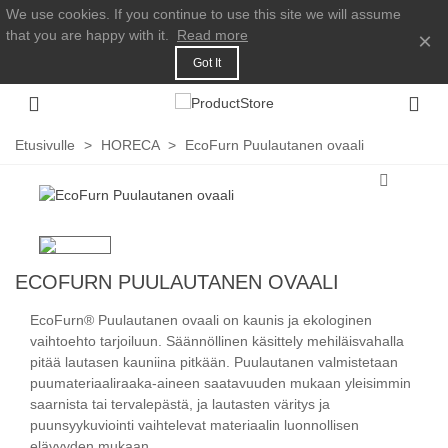
We use cookies. If you continue to use this site we will assume
that you are happy with it.
Read more
×
Got It
Etusivulle
>
HORECA
>
EcoFurn Puulautanen ovaali
ECOFURN PUULAUTANEN OVAALI
EcoFurn® Puulautanen ovaali on kaunis ja ekologinen
vaihtoehto tarjoiluun. Säännöllinen käsittely mehiläisvahalla
pitää lautasen kauniina pitkään. Puulautanen valmistetaan
puumateriaaliraaka-aineen saatavuuden mukaan yleisimmin
saarnista tai tervalepästä, ja lautasten väritys ja
puunsyykuviointi vaihtelevat materiaalin luonnollisen
elävyyden mukaan.