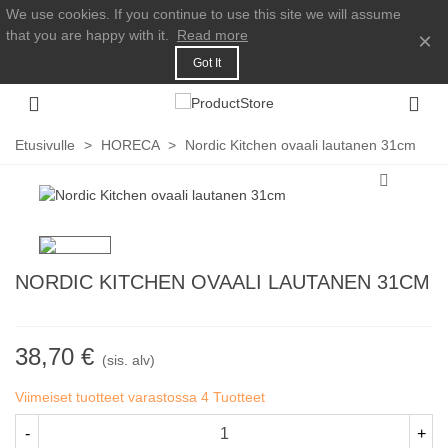
We use cookies. If you continue to use this site we will assume
that you are happy with it.
Read more
×
Got It
Etusivulle
>
HORECA
>
Nordic Kitchen ovaali lautanen 31cm
NORDIC KITCHEN OVAALI LAUTANEN 31CM
38,70 €
(sis. alv)
Viimeiset tuotteet varastossa
4 Tuotteet
-
+